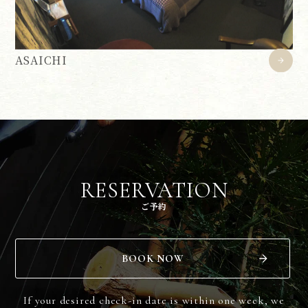
ASAICHI
RESERVATION
ご予約
BOOK NOW
If your desired check-in date is within one week, we