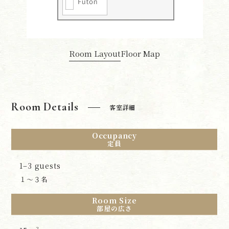
Room Layout
Floor Map
Room Details
客室詳細
Occupancy
定員
1–3 guests
１～３名
Room Size
部屋の広さ
2