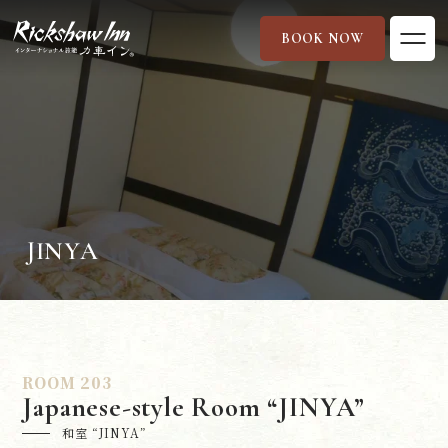
BOOK NOW
ABOUT
力車インについて
GALLERY
力車インでの風景
ROOMS
客室
JINYA
FACILITIES
設備
SERVICES
サービス
ROOM 203
FAQ
よくある質問
Japanese-style Room “JINYA”
和室 “JINYA”
ACCESS
交通アクセス