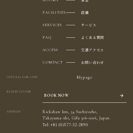
ROOMS
設備
FACILITIES
サービス
SERVICES
よくある質問
FAQ
交通アクセス
ACCESS
お問い合わせ
CONTACT
Mypage
OFFICIAL FAN CLUB
RESERVATIOLN
BOOK NOW
Rickshaw Inn, 54 Suehirocho,
ADDRESS
Takayama-shi, Gifu 506-0016, Japan
Tel:
+81 (0)577-32-2890